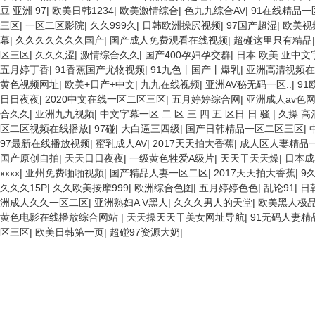
豆 亚洲 97
|
欧美日韩1234
|
欧美激情综合
|
色九九综合AV
|
91在线精品一
三区
|
一区二区影院
|
久久999久
|
日韩欧洲操屄视频
|
97国产超湿
|
欧美视
幕
|
久久久久久久久国产
|
国产成人免费观看在线视频
|
超碰这里只有精品
区三区
|
久久久涩
|
激情综合久久
|
国产400孕妇孕交群
|
日本 欧美 亚中文
五月婷丁香
|
91香蕉国产尤物视频
|
91九色丨国产丨爆乳
|
亚洲高清视频在
黄色视频网址
|
欧美+日产+中文
|
九九在线视频
|
亚洲AV秘无码一区..
|
91
日日夜夜
|
2020中文在线一区二区三区
|
五月婷婷综合网
|
亚洲成人av色
合久久
|
亚洲九九视频
|
中文字幕一区 二 区 三 四 五 区日 日 骚
|
久操 高
区二区视频在线播放
|
97碰
|
大白逼三四级
|
国产日韩精品一区二区三区
|
97最新在线播放视频
|
蜜乳成人AV
|
2017天天拍大香蕉
|
成人区人妻精品
国产原创自拍
|
天天日日夜夜
|
一级黄色牲爱A级片
|
天天干天天燥
|
日本成
xxxx
|
亚州免费啪啪视频
|
国产精品人妻一区二区
|
2017天天拍大香蕉
|
9
久久久15P
|
久久欧美按摩999
|
欧洲综合色图
|
五月婷婷色色
|
乱论91
|
日
洲成人久久一区二区
|
亚洲熟妇A V黑人
|
久久久男人的天堂
|
欧美黑人极
黄色电影在线播放综合网站
|
天天操天天干美女网址导航
|
91无码人妻
区三区
|
欧美日韩第一页
|
超碰97资源大奶
|