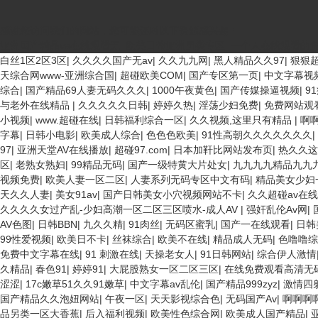
感谢您访问我们的网站，您可能还对以下资源感兴趣：
亚洲国产精品va在线观看无_欧美日韩亚洲另类专区_一个人在线观看的
欧美3级网站 一区二区亚洲AV 精品九九九三级片 亚洲姑娘按摩一级视
白丝1区2区3区
|
久久久久国产无av
|
久久九九网
|
黑人精品久久97
|
狠狠
站在线观看 日本强暴一区 国产熟人AV一二三区 观看性高潮在线播放网
天综合网www-亚洲综合国
|
超碰欧美COM
|
国产专区第一页
|
中文字幕视
A片COM人成A 日韩在线中文字幕91 肏屄啪啪五月 一级a爱无码 亚洲激
综合
|
国产精品69人妻无码久久久
|
1000午夜黄色
|
国产传媒操逼视频
|
9
精品亚洲偷拍 亚洲无码高清日韩欧美一区 国产精品久久久久久美女小逼 
与老外在线精品
|
久久久久久日韩
|
婷婷久热
|
淫荡少妇免费
|
免费网站观
线 欧美国产日本高清不卡 欧美特黄一级户外 99精品国产无码 黄色成年国
小视频
|
www.超碰在线
|
日韩福利综合一区
|
久久视频,这里只有精品
|
啊
一区毛片 欧美日韩乱伦老熟妇 91久久精品一区二区三区蜜臀 亚洲精品国
字幕
|
日韩小电影
|
欧美成人综合
|
色色色欧美
|
91性高朝久久久久久久久
|
婷激情五月天麻豆 av在线五月天婷婷 麻豆91国产在线观看一区 久久久
97
|
亚洲天堂AV在线播放
|
超碰97.com
|
日本加靬比网站发布页
|
热久久这
二 欧美黄片第二区 91麻豆VA国产 国产精品乱码一区二区三 能在线看
区
|
老熟女熟妇
|
99精品无码
|
国产一级特黄大片处女
|
九九九九精品九九
成人av三片在线播放 亚洲无码日韩一区欧美二区三页 国产成人自拍欧美在
视频免费
|
欧美人妻一区二区
|
人妻系列无码专区中文有码
|
精品美女少妇
五月天在线不卡一区二区三区三州 欧美亚洲日韩不卡在线在线观看 亚洲色情
天久久人妻
|
美女91av
|
国产日韩美女小穴视频网站不卡
|
久久超碰av在线
欧美黄片精品一区二区三区 国产三级片久久精品 亚洲依人大香蕉在线 国产
久久久久女过产乱-少妇高潮一区二区三区喷水-成人AV
|
强奸乱伦Av网
|
在线 啪啪啪欧美一区二区 国产乱伦日韩免费欧美 97激情人妻小说 大香
AV色图
|
日韩BBN
|
九久久精
|
91肉丝
|
无码区蜜乳
|
国产一在线观看
|
日韩
色 国产精品喷水啪啪啪 成人av黄色大片 91国产精品原创人妻 国产精
99性爱视频
|
欧美日不卡
|
丝袜综合
|
欧美不在线
|
精品成人无码
|
色噜噜综
插人人爽 欧美日韩性爱视频网 日韩经典AV在线观看 98久久精品骚逼一
免费中文字幕在线
|
91 刺激在线
|
天操老女人
|
91日韩网站
|
综合伊人激情
久久三级视屏 日本天堂a在线 在线免费观看a黄片 人妻熟人中文字幕一区
久精品
|
春色91
|
婷婷91
|
大屁股熟女一区二区三区
|
在线免费观看高清无
美日韩91在线 麻豆久久久91 夜夜操天天操人人操 国产91色图区 国
涩涩
|
17c嫩草51久久91嫩草
|
中文字幕av乱伦
|
国产精品999zyz
|
激情四
日韩老板一区 精品久久久久久久久久中文字幕 开心91五月婷婷网 国产的黄
国产精品久久泡妞网站
|
午夜一区
|
天天影视综合色
|
无码国产Av
|
啊啊啊
区二区黄色电影 亚洲超黄AV 亚洲日本中文字幕天天更新 亚洲一级欧美 
品另类一区大香蕉
|
后入福利视频
|
欧美性色综合网
|
欧美成人国产精品
|