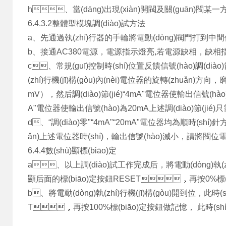
h、當(dāng)出現(xiàn)開閥及關(guān)閥某一方向鎖
6.4.3.2整體型模塊調(diào)試方法
a、先通過執(zhí)行器的手輪將電動(dòng)閥門打到中間位置
b、接通AC380電源，電源指示燈亮,若電源缺相，缺
c、常規(guī)控制時(shí)位置反饋信號(hào)調(diào)節(
(zhí)行機(jī)構(gòu)內(nèi)電位器的旋轉(zhuǎn)方向
mV），然后調(diào)節(jié)“4mA"電位器使輸出信號(hào)為4
A"電位器使輸出信號(hào)為20mA上述調(diào)節(ji
d、“調(diào)零"“4mA"“20mA"電位器均為順時(shí)針方向旋
ǎn)上述電位器時(shí)，輸出信號(hào)減小，請將
6.4.4數(shù)顯標(biāo)定
a、以上調(diào)試工作完成后，將電動(dòng)執(
顯后面的標(biāo)定按鈕RESET，再按0%標(b
b、將電動(dòng)執(zhí)行機(jī)構(gòu)開到位，
T，再按100%標(biāo)定按鈕做記憶， 此時(shí)顯示