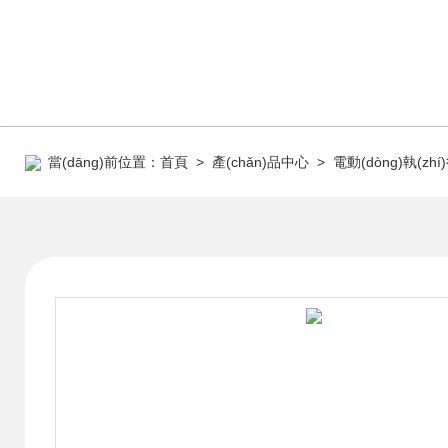
當(dāng)前位置：
首頁
>
產(chǎn)品中心
>
電動(dòng)執(zhí