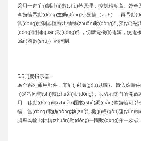
采用十進(jìn)制計(jì)數(shù)器原理，控制精度高。為全系
傘齒輪帶動(dòng)主動(dòng)小齒輪（Z=8），再帶動(
當(dāng)控制器隨輸出軸轉(zhuǎn)動(dòng)到預(yù)先調(
(dòng)開關(guān)動(dòng)作，切斷電機(jī)電源，使電機(j
uǎn)圈數(shù)）的控制。
5.5開度指示器：
為全系列通用部件，其結(jié)構(gòu)見圖7。輸入齒輪由計
n)過程同時(shí)轉(zhuǎn)動(dòng)，以指示閥門的
用，移動(dòng)轉(zhuǎn)圈數(shù)調(diào)整齒輪可
輪，當(dāng)電動(dòng)執(zhí)行機(jī)構(gòu)運(yùn)
頻率為輸出軸轉(zhuǎn)動(dòng)一圈動(dòng)作一次