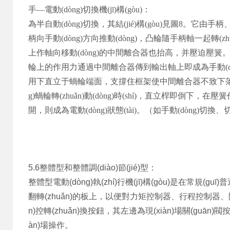
手—電動(dòng)切換機(jī)構(gòu)：
為半自動(dòng)切換，其結(jié)構(gòu)見圖
8
。它由手柄
柄向手動(dòng)方向推動(dòng)，凸輪隨手柄軸一起轉(
上作軸向移動(dòng)的中間離合器也抬高，并壓迫壓簧
輪上的作用力通過中間離合器傳到輸出軸上即成為手動(dòng)狀
用下直立于蝸輪端面，支撐住框架使中間離合器不致下落，手柄推到手動(
g)蝸輪轉(zhuǎn)動(dòng)時(shí)，直立桿即倒下，
開，則成為電動(dòng)狀態(tài)。（如手動(dòng)切換
5.6整體型和整體調(diào)節(jié)型：
整體型電動(dòng)執(zhí)行機(jī)構(gòu)是在常規(guī)
翻轉(zhuǎn)的板上，以便對力矩控制器、行程控制器
n)控轉(zhuǎn)換按鈕，其左邊為現(xiàn)場關(guān)閥
àn)場操作。