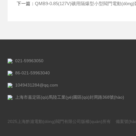
下一篇：
QMB9-0.85(127V)礦用隔爆型小型閥門電動(dòng
021-59963050
86-021-59963040
1049431284@qq.com
上海市嘉定區(qū)馬陸工業(yè)園區(qū)封周路368號(hào)
2025上海黔滬電動(dòng)閥門有限公司版權(quán)所有
備案號(hào