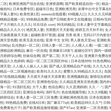
色的毛片 免费看国庆黄片 亚洲韩日一区91 91精品偷窥一区二区 大香蕉
二区
|
欧洲亚洲国产综合在线
|
亚洲资源网
|
国产欧美精选自拍一区
|
精品
字幕日韩黄色影片 人妻福利日韩
偷拍91
|
日本免费专区
|
超碰吊日色
|
亚洲欧洲另类
|
浓厚中出中文字幕在
字幕人妻91
|
欧美性第1页
|
wwwss在线观看
|
69视频入口
|
久久久久元码
桃精品视频一区
|
99热精品免费
|
国产日韩欧美中文在线播放
|
日韩AV无
产大片精久久久久久
|
玖玖综合.com
|
99无码精品
|
日本人妻中文字幕精
精品久久久久小
|
艳尻美人妻
|
另类图片天天影视
|
婷婷五月天补不补
|
女人
天操夜夜操天天操
|
超碰欧美97资源
|
超碰 另类 欧美
|
无码137片内射
洲天堂色图
|
欧美无圣光在线
|
亚洲 中文 女同
|
男人夜色天堂ss
|
亚洲欧美
1080p
|
乱伦熟妇一区二区
|
日韩人妻一区二区
|
人人模人人看
|
一级二级
洲精品欧洲精品
|
麻豆一区在线
|
亚洲麻豆18发?
|
超碰社区97
|
国内一级
月婷婷综合网
|
丝袜综合网
|
国产第二页
|
天天干人人乐
|
亚洲黄片免费在
精品久久色婷婷
|
精品一区二区三区四区外站
|
日本在线999
|
91色色网站
洲天堂
|
人人操人人操人人人操
|
国产成人亚洲精品自产在线
|
久久九九久
精品一区二区视频色欲
|
欧美91久久久久
|
蜜臀久久99精品久久久久
|
岛国
97在线精品视频
|
天天摸天天碰天天添青青
|
亚洲视频精选
|
激情综合婷婷
级精品一区二区三区片
|
亚洲情色综合
|
久久精品亚洲东京热色播
|
国内外
海一区
|
91强奸乱轮
|
大干人妻
|
色综合网1
|
久久亚洲婷婷
|
久久↗↗
|
国
三区四区五区
|
亚洲综合有码
|
清柠毛片
|
色在线视频导航
|
久久久9视频
|
婷婷综合
|
丰满人妻一区二区三区免费
|
亚洲欧洲色情高清
|
日本在线激情
性
|
99热精品免费
|
在线A日本
|
国厂麻豆77q4
|
欧美精品99久久久**
|
日韩
免费黄色片子
|
国产欧美精选激情视频
|
国产97av
|
亚洲第一二区另类图
|