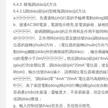
6.4.3 模塊調(diào)試方法
6.4.3.1調(diào)節(jié)型模塊調(diào)試方法
a.、先通過執(zhí)行器的手輪將電動(dòng
b、接通AC380電源，電源指示燈亮,若電源缺相，缺相
c、拔碼開關(guān)的正作用和反作用不能同時(shí)
d、正作用時(shí)位置反饋信號(hào)調(diào)節(jié)
位器的旋轉(zhuǎn)方向，（電位器的旋轉(zhuǎn)方向?yà
動(dòng)觸點(diǎn)外的兩根線對調(diào)），嚙合兩齒輪，將
n)的電壓小于2mV，然后調(diào)節(jié)“4m
(gòu)打到全開位置，調(diào)節(jié)“20mA"電位器
時(shí)，輸出信號(hào)減小，請將閥位電位器兩邊
e、“調(diào)零"“4mA"“20mA"電位器均為順時(s
f、為了保證電動(dòng)執(zhí)行機(jī)構(gòu)在自動(d
容易產(chǎn)生振蕩；靈敏度大，不容易振蕩，但定位精度差
佳調(diào)整值；
g、輸入控制信號(hào)丟失后，丟信指示燈亮。