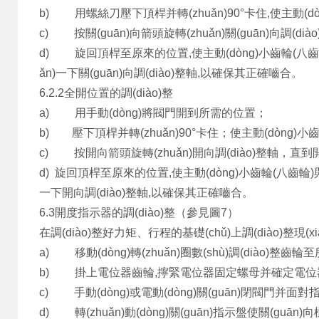
b) 用螺絲刀壓下頂桿并轉(zhuǎn)90°卡住,使主動(dòng
c) 按關(guān)向箭頭旋轉(zhuǎn)關(guān)向調(diào)整軸
d) 旋回頂桿至原來的位置,使主動(dòng)小齒輪(八齒輪)與
ǎn)一下關(guān)向調(diào)整軸,以確保其正確嚙合。
6.2.2全開位置的調(diào)整
a) 用手動(dòng)將閥門開到所需的位置；
b) 壓下頂桿并轉(zhuǎn)90°卡住；使主動(dòng)小
c) 按開向箭頭旋轉(zhuǎn)開向調(diào)整軸，直到
d) 旋回頂桿至原來的位置,使主動(dòng)小齒輪(八齒輪)與計
一下開向調(diào)整軸,以確保其正確嚙合。
6.3開度指示器的調(diào)整（參見圖7）
在調(diào)整好力矩、行程的基礎(chǔ)上調(diào)
a) 移動(dòng)轉(zhuǎn)圈數(shù)調(diào)整齒輪至所需
b) 掛上電位器齒輪,擰緊電位器固定螺母并確定電位器
c) 手動(dòng)或電動(dòng)關(guān)閉閥門并
d) 轉(zhuǎn)動(dòng)關(guān)指示盤使關(guān)向標(b