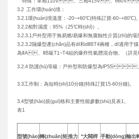
特殊：單相110V、三相415V、660V
3.2 工作環(huán)境：
3.2.1環(huán)境溫度：-20~+60℃(特殊訂貨-60~+80℃)
3.2.2相對濕度：95%（25℃時(shí)）。
3.2.3.1戶外型用于無易燃/易爆和無腐蝕性介質(zhì)的場所
3.2.3.2隔爆型產(chǎn)品有dⅠ和dⅡBT4兩種，dⅠ適用于煤
為ⅡA、ⅡB級T1~T4組的爆炸性氣體混合物。（詳見G
3.2.4 防護(hù)等級：戶外型和防爆型為IP55
3.3工作制：為短時(shí)10分鐘(特殊訂貨15-60分鐘)。
3.4型號(hào)規(guī)格和主要性能參數(shù)見表1。
表1
型號(hào)
轉(zhuǎn)矩
推力
*大閥桿
手動(dòng)
輸出轉