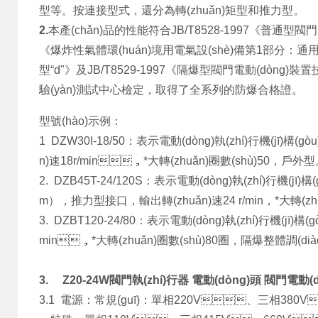
型等。按連接型式，還分為轉(zhuǎn)矩型和推力型。
2.
本產(chǎn)品的性能符合JB/T8528-1997《普通型閥門
《爆炸性氣體環(huán)境用電氣設(shè)備第1部分：通用要
型“d"》及JB/T8529-1997《隔爆型閥門電動(dòng)裝置技術
驗(yàn)測試中心檢定，取得了全系列的防爆合格證。
型號(hào)示例：
1 DZW30I-18/50：表示電動(dòng)執(zhí)行機(jī)構(
n)速18r/min，*大轉(zhuǎn)圈數(shù)50，戶外
2. DZB45T-24/120S：表示電動(dòng)執(zhí)行機(jī
m），推力型接口，輸出轉(zhuǎn)速24 r/min，*大轉(zh
3. DZBT120-24/80：表示電動(dòng)執(zhí)行機(jī)構(
min，*大轉(zhuǎn)圈數(shù)80圈，隔爆整體調(diào)節(
3.
Z20-24W閥門執(zhí)行器 電動(dòng)頭 閥門電動(
3.1 電源：常規(guī)：單相220V、三相380V