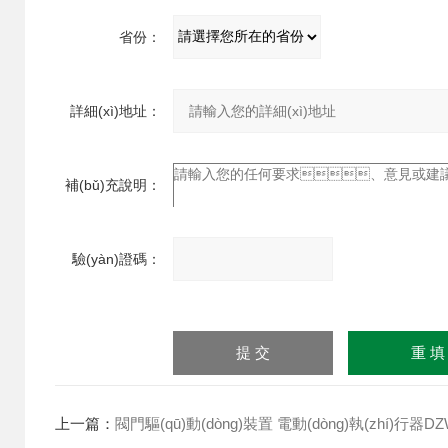
省份：
詳細(xì)地址：
補(bǔ)充說明：
驗(yàn)證碼：
請輸
入計
(jì)算
結(jié)果（填寫阿拉伯?
dāng)?shù)字），如：三
加四=7
上一篇：
閥門驅(qū)動(dòng)裝置 電動(dòng)執(zhí)行器DZ