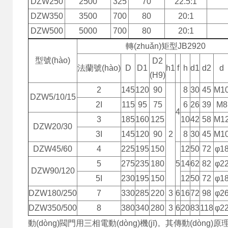
DZW250
2500
325
70
22.5:1
DZW350
3500
700
80
20:1
DZW500
5000
700
80
20:1
轉(zhuǎn)矩型JB2920
型號(hào)
D2
法蘭號(hào)
D
D1
h1
f
h
d1
d2
d
(H9)
2
145
120
90
8
30
45
M1
DZW5/10/15
2I
115
95
75
6
26
39
M8
4
3
185
160
125
10
42
58
M1
DZW20/30
3I
145
120
90
2
8
30
45
M1
DZW45/60
4
225
195
150
12
50
72
φ1
5
275
235
180
5
14
62
82
φ2
DZW90/120
5I
230
195
150
12
50
72
φ1
DZW180/250
7
330
285
220
3
6
16
72
98
φ2
DZW350/500
8
380
340
280
3
6
20
83
118
φ2
動(dòng)閥門用三相電動(dòng)機(jī)。其傳動(dòng)原理如