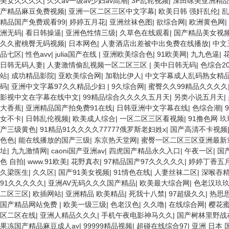
美女久久久久
|
久久av一级av少妇av高潮
|
3P乱轮视频
|
深田咏美亚洲精
产精品麻豆免费视频
|
亚洲一区二区三区中文字幕
|
欧美日韩 强奸乱伦
|
乱
精品国产免费观看99
|
婷婷五月花
|
亚洲丝袜色图
|
欲综合网
|
欧洲黄色网
|
洲无码
|
看日韩操逼
|
亚洲色性情三级
|
久草色在线观看
|
国产精品美女视
久久蜜桃臀无码视频
|
日本网色
|
人妻酒店出差被中出免费在线播放
|
中文
品七区
|
性色avv
|
julia国产在线
|
亚洲欧美综合色
|
91欧美网
|
九九色逼
|
日韩无码人妻
|
人妻激情偷乱视频一区二区三区
|
美中日韩无码
|
色综合20
站
|
成功精品影院
|
亚欧美综合网
|
加勒比伊人
|
中文字幕成人乱码熟女精品
码
|
亚洲中文字幕97久久精品少妇
|
9久综合网
|
蜜臀久久99精品久久久久
影视中文在字幕在线中文
|
99精品综合久久久久五月天
|
另类小说五月天
|
大香蕉
|
亚洲精品国产拍免费91在线
|
日韩亚洲中文字幕在线
|
色综合潮
|
女不卡
|
日韩乱伦视频
|
欧美成人综合
|
一区二区三区看视频
|
91撸色网 玖
产三级黄色
|
91精品91久久久久77777俄罗斯老妇姓x
|
国产高清不卡视频
色色
|
能在线播放的国产三级
|
东京热天堂网
|
蜜臀一区二区三区亚洲最新
址
|
九九激情网
|
caoni国产亚洲av
|
四虎国产精品永久入口
|
午夜一区
|
国
色 自拍
|
www.91欧美
|
花野真衣
|
97精品国产97久久久久久
|
婷婷丁香五
久梁医生
|
久久区
|
国产91美女视频
|
91情色在线
|
人妻丝袜二区
|
深喉吞
91久久久久久
|
亚洲AV无码久久久国产精品
|
欧美最大综合网
|
色老汉玖
二区三区
|
欧插网站
|
亚洲精品 欧美精品
|
死我十八禁
|
97超级久久
|
热思
国产精品网站免费
|
欧美一级三级
|
色老汉色
|
久久噜
|
在线综合网
|
樱花蜜
区二区在线
|
亚洲人精品久久久
|
手机午夜电影神马久久
|
国产树林里野战
果冻国产精品麻豆成人av
|
99999精品视频
|
超碰在线综合97
|
亚洲 日本 