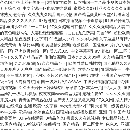
久久国产护士丝袜美腿一
|
激情文学欧美
|
日本韩国一本产品小视频日本
五月综合网
|
中文字幕一区电影在线观看
|
蜜臀久久99精品久久久久久无
袜熟女 色综合
|
久久九九久精品国产尤物|国产精品爽黄69天堂A片潘金
精品久久久久久久久
|
97超碰磁
|
日本操逼视频不卡直接放
|
91国产操逼
频
|
丰满少妇精品一区二区
|
97久久超碰日韩精品
|
久久久无码精品人妻二
的黄色电影网站
|
人妻碰碰碰碰碰碰
|
九九九九免费高
|
岛国999
|
超碰欧美
人精品
|
乱色视频中文字幕
|
91色黑人少妇
|
久久华人网
|
久草这里只有精
操天天肏
|
加勒比av网
|
欧美激情久操网
|
粉嫩粉嫩一区性色AV片
|
久久精
码一区
|
亚洲欧洲偷拍一区
|
后入式999
|
中文字幕蜜乳av
|
熟妇一区,二区
天堂
|
久久国产精品m码
|
啪啪资源网
|
日本九九久久99播
|
久久精品国产
精华在
|
九九色影院
|
97久久精品不卡
|
欧美性爱日韩性爱
|
国产精品久久
天爽爽爽天天爽爽
|
国产隔壁老王影院在线
|
欧美72网页
|
亚洲精品一二牛
频
|
亚洲成人碰碰
|
小说区 图片区色 综合区
|
99中出在线
|
亚洲国产另类在
级三级
|
大肉棒导航
|
韩国一级婬片A片AAAAA
|
中国少妇啪啪视频
|
97操9
抽搐视频
|
久久天天躁日日躁狠狠躁
|
草草影院日本第一页
|
97人人夜
|
国
品婬乱一级毛片彝族
|
夜夜夜爽www精品视频
|
超碰性爱97
|
久久久久亚洲
开房人肉
|
青青国产精品在线
|
国产男人又猛又粗又爽
|
97久久网
|
成人精
频
|
在线综合 亚洲 欧美中文字幕
|
av天堂天堂av日韩
|
大香蕉一级黄色片
av中文字
|
殴美牲
|
婷婷色在线
|
国语对白在线播放视频
|
亚洲 日本 国产 
欧美页片
|
99re在线观看
|
9精品久久
|
蜜臀久久在线视频
|
少妇极品熟妇人
99国内精品
|
99丝袜福利在线播放
|
国产精品一区二区黄片
|
色色99
|
亚洲